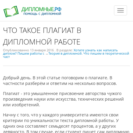
T
o
g
g
l
ЧТО ТАКОЕ ПЛАГИАТ В
e
n
ДИПЛОМНОЙ РАБОТЕ
a
v
i
Опубликованно
13 января 2016
. В разделе:
Хотите узнать как написать
g
диплом? Пишем работы с
→
Теория в дипломной. Что пишем в теоретической
a
част
t
i
o
n
Добрый день. В этой статье поговорим о плагиате. В
частности разберём и ответим на несколько вопросов.
Плагиат - это умышленное присвоение авторства чужого
произведения науки или искусства, технических решений
или изобретений.
Начну с того, что у каждого университета имеются свои
критерии по уникальности текста дипломной работы. У
одних она составляет семьдесят процентов, а у других
девяносто. В том случае, если студент пишет сам дипломную