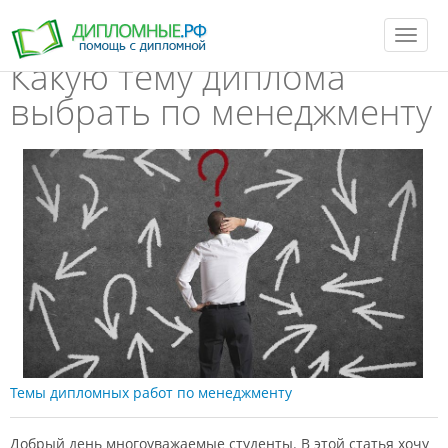
T
o
Какую тему диплома
g
g
l
выбрать по менеджменту
e
n
a
v
i
g
a
t
i
o
n
Темы дипломных работ по менеджменту
Добрый день многоуважаемые студенты. В этой статья хочу