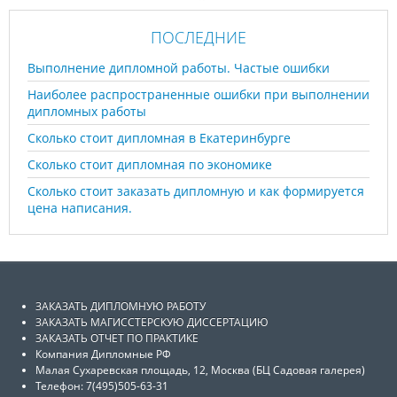
ПОСЛЕДНИЕ
Выполнение дипломной работы. Частые ошибки
Наиболее распространенные ошибки при выполнении
дипломных работы
Сколько стоит дипломная в Екатеринбурге
Сколько стоит дипломная по экономике
Сколько стоит заказать дипломную и как формируется
цена написания.
ЗАКАЗАТЬ ДИПЛОМНУЮ РАБОТУ
ЗАКАЗАТЬ МАГИССТЕРСКУЮ ДИССЕРТАЦИЮ
ЗАКАЗАТЬ ОТЧЕТ ПО ПРАКТИКЕ
Компания Дипломные РФ
Малая Сухаревская площадь, 12, Москва (БЦ Садовая галерея)
Телефон: 7(495)505-63-31