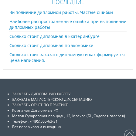
ПОСЛЕДНИЕ
Выполнение дипломной работы. Частые ошибки
Наиболее распространенные ошибки при выполнении
дипломных работы
Сколько стоит дипломная в Екатеринбурге
Сколько стоит дипломная по экономике
Сколько стоит заказать дипломную и как формируется
цена написания.
ЗАКАЗАТЬ ДИПЛОМНУЮ РАБОТУ
ЗАКАЗАТЬ МАГИССТЕРСКУЮ ДИССЕРТАЦИЮ
ЗАКАЗАТЬ ОТЧЕТ ПО ПРАКТИКЕ
Компания Дипломные РФ
Малая Сухаревская площадь, 12, Москва (БЦ Садовая галерея)
Телефон: 7(495)505-63-31
Без перерывов и выходных