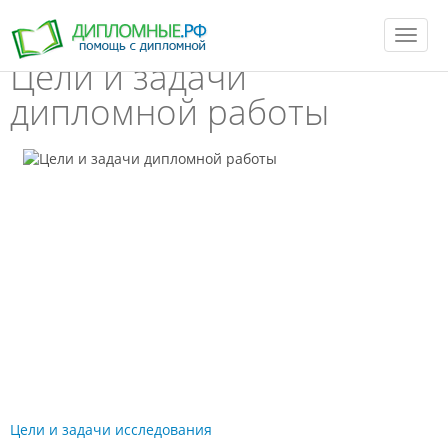
T
o
Цели и задачи
g
g
l
дипломной работы
e
n
a
v
i
g
a
t
i
o
n
Цели и задачи исследования