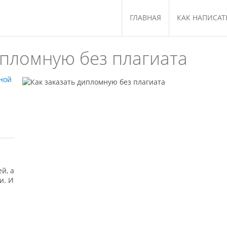
ГЛАВНАЯ
КАК НАПИСАТ
? Пишем работы с
→
А что если дипломную заказать? Где дешевл
ипломную без плагиата
ной
й, а
и. И