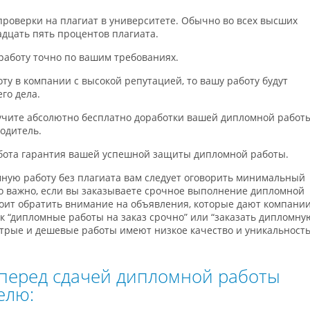
роверки на плагиат в университете. Обычно во всех высших
адцать пять процентов плагиата.
работу точно по вашим требованиях.
ту в компании с высокой репутацией, то вашу работу будут
го дела.
учите абсолютно бесплатно доработки вашей дипломной работы
одитель.
абота гарантия вашей успешной защиты дипломной работы.
мную работу без плагиата вам следует оговорить минимальный
о важно, если вы заказываете срочное выполнение дипломной
оит обратить внимание на объявления, которые дают компании
ак “дипломные работы на заказ срочно” или “заказать дипломну
стрые и дешевые работы имеют низкое качество и уникальност
ь перед сдачей дипломной работы
елю: