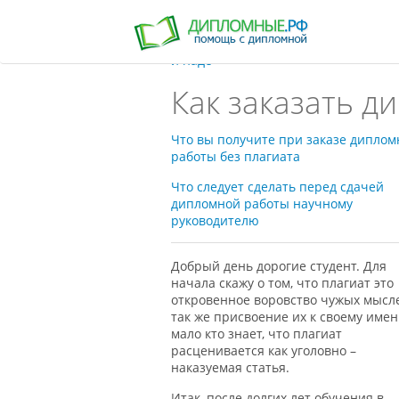
Хотите узнать как написать диплом
и наде
Как заказать д
Что вы получите при заказе диплом
работы без плагиата
Что следует сделать перед сдачей
дипломной работы научному
руководителю
Добрый день дорогие студент. Для
начала скажу о том, что плагиат это
откровенное воровство чужых мысле
так же присвоение их к своему имен
мало кто знает, что плагиат
расценивается как уголовно –
наказуемая статья.
Итак, после долгих лет обучения в