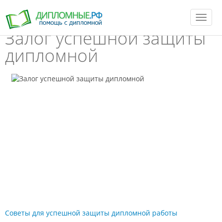
T
o
Залог успешной защиты
g
g
l
дипломной
e
n
a
v
i
g
a
t
i
o
n
Советы для успешной защиты дипломной работы